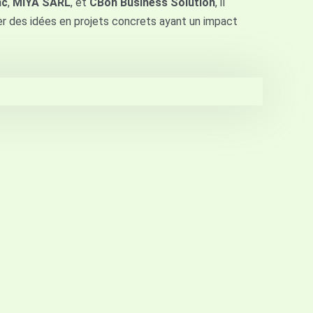
nc
,
MIYA SARL
, et
CBon Business Solution
, il
er des idées en projets concrets ayant un impact