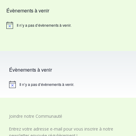
Évènements à venir
Il n’y a pas d’évènements à venir.
N
o
t
i
c
e
Évènements à venir
Il n’y a pas d’évènements à venir.
N
o
t
i
c
e
Joindre notre Communauté​
Entrez votre adresse e-mail pour vous inscrire à notre
newsletter envoyée régulièrement !