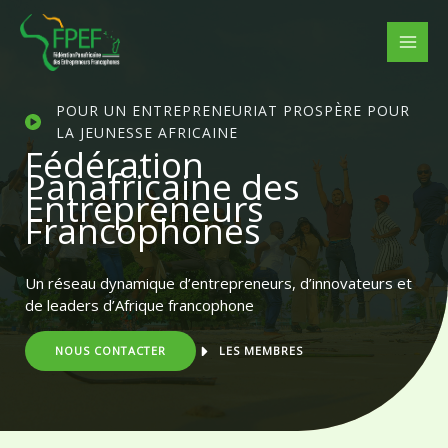
Aller
au
contenu
POUR UN ENTREPRENEURIAT PROSPÈRE POUR
LA JEUNESSE AFRICAINE
Fédération
Panafricaine des
Entrepreneurs
Francophones
Un réseau dynamique d’entrepreneurs, d’innovateurs et
de leaders d’Afrique francophone
NOUS CONTACTER
LES MEMBRES